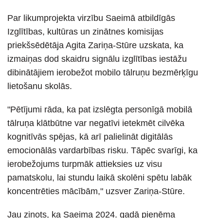
Par likumprojekta virzību Saeimā atbildīgās
Izglītības, kultūras un zinātnes komisijas
priekšsēdētāja Agita Zariņa-Stūre uzskata, ka
izmaiņas dod skaidru signālu izglītības iestāžu
dibinātājiem ierobežot mobilo tālruņu bezmērķīgu
lietošanu skolās.
"Pētījumi rāda, ka pat izslēgta personīgā mobilā
tālruņa klātbūtne var negatīvi ietekmēt cilvēka
kognitīvās spējas, kā arī palielināt digitālās
emocionālās vardarbības risku. Tāpēc svarīgi, ka
ierobežojums turpmāk attieksies uz visu
pamatskolu, lai stundu laikā skolēni spētu labāk
koncentrēties mācībām," uzsver Zariņa-Stūre.
Jau ziņots, ka Saeima 2024. gadā pieņēma