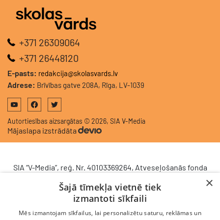
+371 26309064
+371 26448120
E-pasts:
redakcija@skolasvards.lv
Adrese:
Brīvības gatve 208A, Rīga, LV-1039
Autortiesības aizsargātas © 2026, SIA V-Media
Mājaslapa izstrādāta
SIA “V-Media”, reģ. Nr. 40103369264, Atveseļošanās fonda
saņemtā finansējuma ietvaros veic ieguldījumu
×
Šajā tīmekļa vietnē tiek
komercdarbības procesu uzlabošanā - ieviesta klientu
izmantoti sīkfaili
attiecību pārvaldības sistēma (CRM). 2024. gada 16.
decembrī tika noslēgts līgums Nr. 9.2-17-L-2024/928 ar
Mēs izmantojam sīkfailus, lai personalizētu saturu, reklāmas un