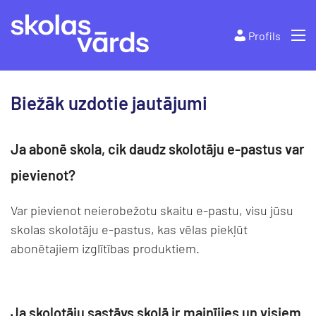
Profils
Biežāk uzdotie jautājumi
Ja abonē skola, cik daudz skolotāju e-pastus var
pievienot?
Var pievienot neierobežotu skaitu e-pastu, visu jūsu
skolas skolotāju e-pastus, kas vēlas piekļūt
abonētajiem izglītības produktiem.
Ja skolotāju sastāvs skolā ir mainījies un visiem