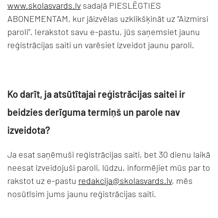
www.skolasvards.lv
sadaļā PIESLĒGTIES
ABONEMENTAM, kur jāizvēlas uzklikšķināt uz “Aizmirsi
paroli”. Ierakstot savu e-pastu, jūs saņemsiet jaunu
reģistrācijas saiti un varēsiet izveidot jaunu paroli.
Ko darīt, ja atsūtītajai reģistrācijas saitei ir
beidzies derīguma termiņš un parole nav
izveidota?
Ja esat saņēmuši reģistrācijas saiti, bet 30 dienu laikā
neesat izveidojuši paroli, lūdzu, informējiet mūs par to
rakstot uz e-pastu
redakcija@skolasvards.lv
, mēs
nosūtīsim jums jaunu reģistrācijas saiti.