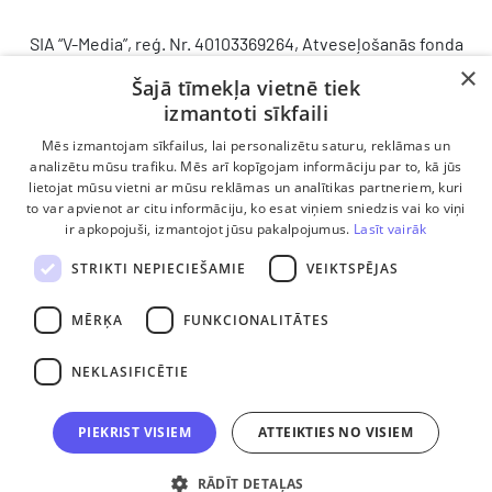
SIA “V-Media”, reģ. Nr. 40103369264, Atveseļošanās fonda
saņemtā finansējuma ietvaros veic ieguldījumu
×
Šajā tīmekļa vietnē tiek
komercdarbības procesu uzlabošanā - ieviesta klientu
izmantoti sīkfaili
attiecību pārvaldības sistēma (CRM). 2024. gada 16.
decembrī tika noslēgts līgums Nr. 9.2-17-L-2024/928 ar
Mēs izmantojam sīkfailus, lai personalizētu saturu, reklāmas un
Latvijas Investīciju un attīstības aģentūru par atbalsta
analizētu mūsu trafiku. Mēs arī kopīgojam informāciju par to, kā jūs
lietojat mūsu vietni ar mūsu reklāmas un analītikas partneriem, kuri
saņemšanu saskaņā ar Atveseļošanas un noturības
to var apvienot ar citu informāciju, ko esat viņiem sniedzis vai ko viņi
mehānisma plāna 2. komponenti “Digitālā transformācija”
ir apkopojuši, izmantojot jūsu pakalpojumus.
Lasīt vairāk
(atbalsta pieteikuma Nr. DIGI/2024/1253). Projekta ietvaros
ieviesta klientu un darba procesu pārvaldības sistēma
STRIKTI NEPIECIEŠAMIE
VEIKTSPĒJAS
Scoro, uzlabojot pārdošanas procesu, centralizējot klientu
datubāzi un darījumu plūsmu, kā arī nodrošinot pārskatāmu,
MĒRĶA
FUNKCIONALITĀTES
efektīvu pārdošanas nodaļas darbu un precīzāku rezultātu
analīzi.
NEKLASIFICĒTIE
PIEKRIST VISIEM
ATTEIKTIES NO VISIEM
RĀDĪT DETAĻAS