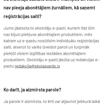
nav pieeja abonētājiem žurnāliem, kā saņemt
reģistrācijas saiti?
Jums jāatsūta to skolotāju e-pasti, kuriem līdz šim
nav bijusi piekļuve abonētajiem produktiem, mēs
katram uz e-pastu nosūtīsim individuālu reģistrācijas
saiti, atverot to varēs izveidot paroli un turpmāk
piekļūt visiem izglītības iestādes abonētajiem
produktiem. Skolotāju e-pasti jāsūta uz redakcijas e-
pastu
redakcija@skolasvards.lv
Ko darīt, ja aizmirsta parole?
Ja parole ir aizmirsta, to ērti var atjaunot jebkurā laikā